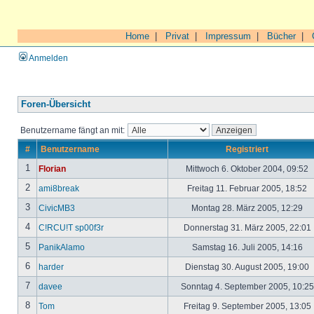
Home
|
Privat
|
Impressum
|
Bücher
|
Anmelden
Foren-Übersicht
Benutzername fängt an mit:
#
Benutzername
Registriert
1
Florian
Mittwoch 6. Oktober 2004, 09:52
2
ami8break
Freitag 11. Februar 2005, 18:52
3
CivicMB3
Montag 28. März 2005, 12:29
4
C!RCU!T sp00f3r
Donnerstag 31. März 2005, 22:01
5
PanikAlamo
Samstag 16. Juli 2005, 14:16
6
harder
Dienstag 30. August 2005, 19:00
7
davee
Sonntag 4. September 2005, 10:2
8
Tom
Freitag 9. September 2005, 13:05