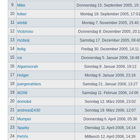
9
Mike
Donnerstag 15. September 2005, 19
10
folker
Montag 19. September 2005, 17:0
11
wintdi
Montag 7. November 2005, 15:40
12
Victoroso
Donnerstag 8. Dezember 2005, 20:
13
mcdasj
Samstag 17. Dezember 2005, 09:4
14
fedig
Freitag 30. Dezember 2005, 14:11
15
ice
Donnerstag 5. Januar 2006, 16:4
16
Algamoorah
Sonntag 8. Januar 2006, 19:12
17
Holger
Montag 9. Januar 2006, 23:18
18
juergenahlers
Samstag 21. Januar 2006, 13:27
19
illi206
Samstag 11. Februar 2006, 14:06
20
domobd
Sonntag 12. März 2006, 23:02
21
andreasE430
Sonntag 19. März 2006, 12:07
22
Mumpel
Donnerstag 6. April 2006, 05:36
23
Sparky
Dienstag 11. April 2006, 14:14
24
PelVis
Mittwoch 12. April 2006, 14:26