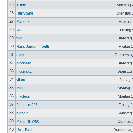
25
TDI98
Samstag 2
26
Hurrykane
Dienstag 2
27
Mario68
Mittwoch
28
Wladi
Freitag 
29
fridi
Dienstag 
30
Hans-Jürgen Preuth
Freitag 
31
matk
Donnerstag
32
picobello
Dienstag 
33
mcomska
Dienstag 
34
vitara
Freitag 
35
Muli1
Montag 12
36
macleon
Montag 12
37
Freakster235
Freitag 1
38
blondie
Samstag 1
39
MartinNRW86
Sonntag 2
40
Uwe-Paul
Donnerstag 