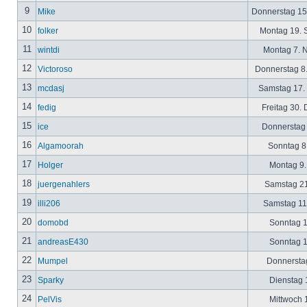
9
Mike
Donnerstag 15
10
folker
Montag 19. 
11
wintdi
Montag 7. 
12
Victoroso
Donnerstag 8
13
mcdasj
Samstag 17.
14
fedig
Freitag 30.
15
ice
Donnerstag 
16
Algamoorah
Sonntag 8.
17
Holger
Montag 9.
18
juergenahlers
Samstag 21
19
illi206
Samstag 11.
20
domobd
Sonntag 1
21
andreasE430
Sonntag 1
22
Mumpel
Donnerstag
23
Sparky
Dienstag 1
24
PelVis
Mittwoch 1