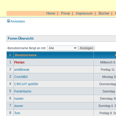
Home
|
Privat
|
Impressum
|
Bücher
|
Anmelden
Foren-Übersicht
Benutzername fängt an mit:
#
Benutzername
1
Florian
Mittwoch 6
2
ami8break
Freitag 11
3
CivicMB3
Montag 28
4
C!RCU!T sp00f3r
Donnerstag 
5
PanikAlamo
Samstag 1
6
harder
Dienstag 30
7
davee
Sonntag 4. 
8
Tom
Freitag 9. 