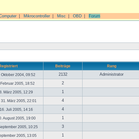
Computer
|
Mikrocontroller
|
Misc
|
OBD
|
Forum
Registriert
Beiträge
Rang
2132
Administrator
. Oktober 2004, 09:52
2
. Februar 2005, 18:52
1
. März 2005, 12:29
4
31. März 2005, 22:01
4
6. Juli 2005, 14:16
1
. August 2005, 19:00
3
September 2005, 10:25
1
September 2005, 13:05