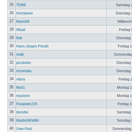
25
TDI98
Samstag 2
26
Hurrykane
Dienstag 2
27
Mario68
Mittwoch
28
Wladi
Freitag 
29
fridi
Dienstag 
30
Hans-Jürgen Preuth
Freitag 
31
matk
Donnerstag
32
picobello
Dienstag 
33
mcomska
Dienstag 
34
vitara
Freitag 
35
Muli1
Montag 12
36
macleon
Montag 12
37
Freakster235
Freitag 1
38
blondie
Samstag 1
39
MartinNRW86
Sonntag 2
40
Uwe-Paul
Donnerstag 