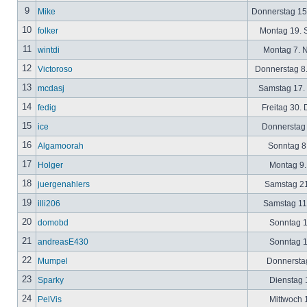
9
Mike
Donnerstag 15
10
folker
Montag 19. 
11
wintdi
Montag 7. 
12
Victoroso
Donnerstag 8
13
mcdasj
Samstag 17.
14
fedig
Freitag 30.
15
ice
Donnerstag 
16
Algamoorah
Sonntag 8.
17
Holger
Montag 9.
18
juergenahlers
Samstag 21
19
illi206
Samstag 11.
20
domobd
Sonntag 1
21
andreasE430
Sonntag 1
22
Mumpel
Donnerstag
23
Sparky
Dienstag 1
24
PelVis
Mittwoch 1