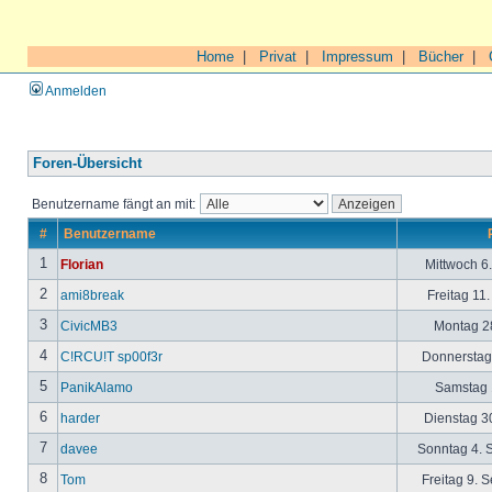
Home
|
Privat
|
Impressum
|
Bücher
|
Anmelden
Foren-Übersicht
Benutzername fängt an mit:
#
Benutzername
1
Florian
Mittwoch 6
2
ami8break
Freitag 11
3
CivicMB3
Montag 28
4
C!RCU!T sp00f3r
Donnerstag 
5
PanikAlamo
Samstag 1
6
harder
Dienstag 30
7
davee
Sonntag 4. 
8
Tom
Freitag 9. 