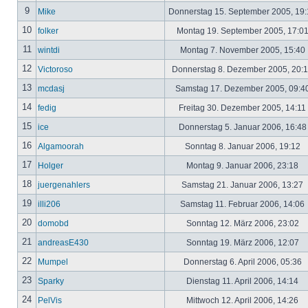
9
Mike
Donnerstag 15. September 2005, 19
10
folker
Montag 19. September 2005, 17:0
11
wintdi
Montag 7. November 2005, 15:40
12
Victoroso
Donnerstag 8. Dezember 2005, 20:
13
mcdasj
Samstag 17. Dezember 2005, 09:4
14
fedig
Freitag 30. Dezember 2005, 14:11
15
ice
Donnerstag 5. Januar 2006, 16:4
16
Algamoorah
Sonntag 8. Januar 2006, 19:12
17
Holger
Montag 9. Januar 2006, 23:18
18
juergenahlers
Samstag 21. Januar 2006, 13:27
19
illi206
Samstag 11. Februar 2006, 14:06
20
domobd
Sonntag 12. März 2006, 23:02
21
andreasE430
Sonntag 19. März 2006, 12:07
22
Mumpel
Donnerstag 6. April 2006, 05:36
23
Sparky
Dienstag 11. April 2006, 14:14
24
PelVis
Mittwoch 12. April 2006, 14:26