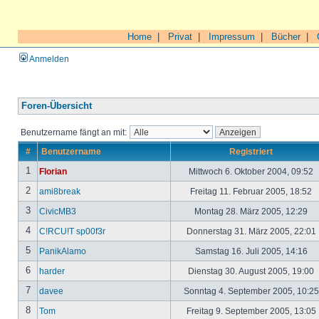
Home
|
Privat
|
Impressum
|
Bücher
|
Anmelden
Foren-Übersicht
Benutzername fängt an mit:
#
Benutzername
Registriert
1
Florian
Mittwoch 6. Oktober 2004, 09:52
2
ami8break
Freitag 11. Februar 2005, 18:52
3
CivicMB3
Montag 28. März 2005, 12:29
4
C!RCU!T sp00f3r
Donnerstag 31. März 2005, 22:01
5
PanikAlamo
Samstag 16. Juli 2005, 14:16
6
harder
Dienstag 30. August 2005, 19:00
7
davee
Sonntag 4. September 2005, 10:2
8
Tom
Freitag 9. September 2005, 13:05