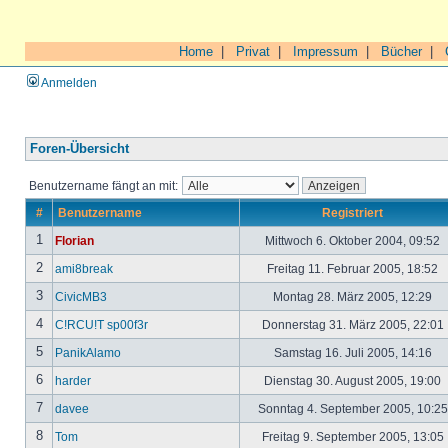
Home
|
Privat
|
Impressum
|
Bücher
|
Anmelden
Foren-Übersicht
Benutzername fängt an mit:
#
Benutzername
Registriert
1
Florian
Mittwoch 6. Oktober 2004, 09:52
2
ami8break
Freitag 11. Februar 2005, 18:52
3
CivicMB3
Montag 28. März 2005, 12:29
4
C!RCU!T sp00f3r
Donnerstag 31. März 2005, 22:01
5
PanikAlamo
Samstag 16. Juli 2005, 14:16
6
harder
Dienstag 30. August 2005, 19:00
7
davee
Sonntag 4. September 2005, 10:2
8
Tom
Freitag 9. September 2005, 13:05