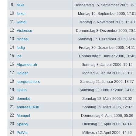
9
Mike
Donnerstag 15. September 2005, 19
10
folker
Montag 19. September 2005, 17:0
11
wintdi
Montag 7. November 2005, 15:40
12
Victoroso
Donnerstag 8. Dezember 2005, 20:
13
mcdasj
Samstag 17. Dezember 2005, 09:4
14
fedig
Freitag 30. Dezember 2005, 14:11
15
ice
Donnerstag 5. Januar 2006, 16:4
16
Algamoorah
Sonntag 8. Januar 2006, 19:12
17
Holger
Montag 9. Januar 2006, 23:18
18
juergenahlers
Samstag 21. Januar 2006, 13:27
19
illi206
Samstag 11. Februar 2006, 14:06
20
domobd
Sonntag 12. März 2006, 23:02
21
andreasE430
Sonntag 19. März 2006, 12:07
22
Mumpel
Donnerstag 6. April 2006, 05:36
23
Sparky
Dienstag 11. April 2006, 14:14
24
PelVis
Mittwoch 12. April 2006, 14:26