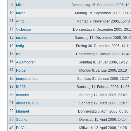
9
Mike
Donnerstag 15. September 2005, 19
10
folker
Montag 19. September 2005, 17:0
11
wintdi
Montag 7. November 2005, 15:40
12
Victoroso
Donnerstag 8. Dezember 2005, 20:
13
mcdasj
Samstag 17. Dezember 2005, 09:4
14
fedig
Freitag 30. Dezember 2005, 14:11
15
ice
Donnerstag 5. Januar 2006, 16:4
16
Algamoorah
Sonntag 8. Januar 2006, 19:12
17
Holger
Montag 9. Januar 2006, 23:18
18
juergenahlers
Samstag 21. Januar 2006, 13:27
19
illi206
Samstag 11. Februar 2006, 14:06
20
domobd
Sonntag 12. März 2006, 23:02
21
andreasE430
Sonntag 19. März 2006, 12:07
22
Mumpel
Donnerstag 6. April 2006, 05:36
23
Sparky
Dienstag 11. April 2006, 14:14
24
PelVis
Mittwoch 12. April 2006, 14:26