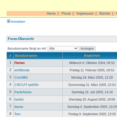
Home
|
Privat
|
Impressum
|
Bücher
|
Anmelden
Foren-Übersicht
Benutzername fängt an mit:
#
Benutzername
Registriert
1
Florian
Mittwoch 6. Oktober 2004, 09:52
2
ami8break
Freitag 11. Februar 2005, 18:52
3
CivicMB3
Montag 28. März 2005, 12:29
4
C!RCU!T sp00f3r
Donnerstag 31. März 2005, 22:01
5
PanikAlamo
Samstag 16. Juli 2005, 14:16
6
harder
Dienstag 30. August 2005, 19:00
7
davee
Sonntag 4. September 2005, 10:2
8
Tom
Freitag 9. September 2005, 13:05