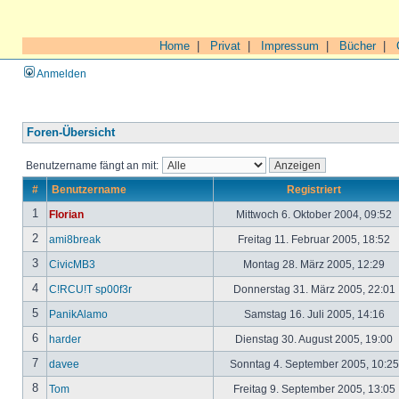
Home
|
Privat
|
Impressum
|
Bücher
|
Anmelden
Foren-Übersicht
Benutzername fängt an mit:
#
Benutzername
Registriert
1
Florian
Mittwoch 6. Oktober 2004, 09:52
2
ami8break
Freitag 11. Februar 2005, 18:52
3
CivicMB3
Montag 28. März 2005, 12:29
4
C!RCU!T sp00f3r
Donnerstag 31. März 2005, 22:01
5
PanikAlamo
Samstag 16. Juli 2005, 14:16
6
harder
Dienstag 30. August 2005, 19:00
7
davee
Sonntag 4. September 2005, 10:2
8
Tom
Freitag 9. September 2005, 13:05