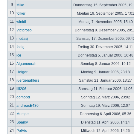
9
Mike
Donnerstag 15. September 2005, 19
10
folker
Montag 19. September 2005, 17:0
11
wintdi
Montag 7. November 2005, 15:40
12
Victoroso
Donnerstag 8. Dezember 2005, 20:
13
mcdasj
Samstag 17. Dezember 2005, 09:4
14
fedig
Freitag 30. Dezember 2005, 14:11
15
ice
Donnerstag 5. Januar 2006, 16:4
16
Algamoorah
Sonntag 8. Januar 2006, 19:12
17
Holger
Montag 9. Januar 2006, 23:18
18
juergenahlers
Samstag 21. Januar 2006, 13:27
19
illi206
Samstag 11. Februar 2006, 14:06
20
domobd
Sonntag 12. März 2006, 23:02
21
andreasE430
Sonntag 19. März 2006, 12:07
22
Mumpel
Donnerstag 6. April 2006, 05:36
23
Sparky
Dienstag 11. April 2006, 14:14
24
PelVis
Mittwoch 12. April 2006, 14:26