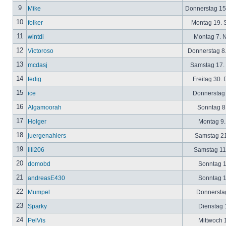
9
Mike
Donnerstag 15
10
folker
Montag 19. 
11
wintdi
Montag 7. 
12
Victoroso
Donnerstag 8
13
mcdasj
Samstag 17.
14
fedig
Freitag 30.
15
ice
Donnerstag 
16
Algamoorah
Sonntag 8.
17
Holger
Montag 9.
18
juergenahlers
Samstag 21
19
illi206
Samstag 11.
20
domobd
Sonntag 1
21
andreasE430
Sonntag 1
22
Mumpel
Donnerstag
23
Sparky
Dienstag 1
24
PelVis
Mittwoch 1