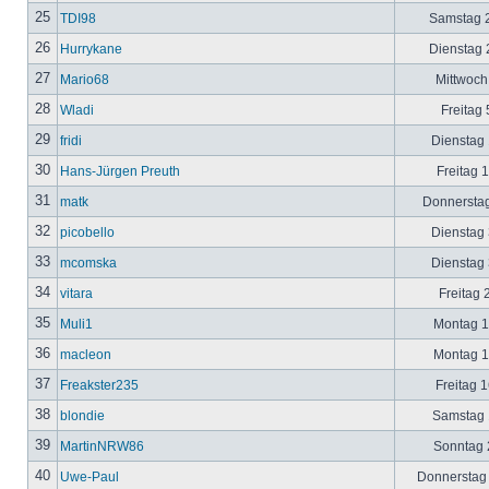
25
TDI98
Samstag 2
26
Hurrykane
Dienstag 2
27
Mario68
Mittwoch
28
Wladi
Freitag 
29
fridi
Dienstag 
30
Hans-Jürgen Preuth
Freitag 
31
matk
Donnerstag
32
picobello
Dienstag 
33
mcomska
Dienstag 
34
vitara
Freitag 
35
Muli1
Montag 12
36
macleon
Montag 12
37
Freakster235
Freitag 1
38
blondie
Samstag 1
39
MartinNRW86
Sonntag 2
40
Uwe-Paul
Donnerstag 