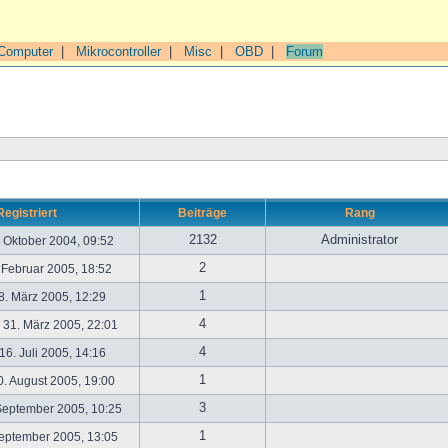
Computer
|
Mikrocontroller
|
Misc
|
OBD
|
Forum
Registriert
Beiträge
Rang
2132
Administrator
. Oktober 2004, 09:52
2
. Februar 2005, 18:52
1
. März 2005, 12:29
4
31. März 2005, 22:01
4
6. Juli 2005, 14:16
1
. August 2005, 19:00
3
September 2005, 10:25
1
September 2005, 13:05