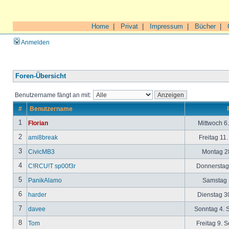
Home
|
Privat
|
Impressum
|
Bücher
|
Anmelden
Foren-Übersicht
Benutzername fängt an mit:
#
Benutzername
1
Florian
Mittwoch 6
2
ami8break
Freitag 11
3
CivicMB3
Montag 28
4
C!RCU!T sp00f3r
Donnerstag 
5
PanikAlamo
Samstag 1
6
harder
Dienstag 30
7
davee
Sonntag 4. 
8
Tom
Freitag 9. 