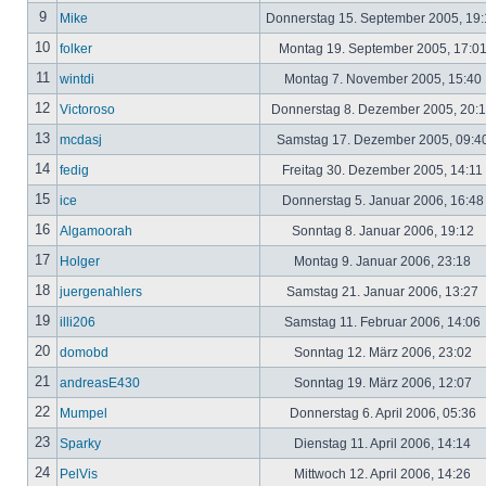
9
Mike
Donnerstag 15. September 2005, 19
10
folker
Montag 19. September 2005, 17:0
11
wintdi
Montag 7. November 2005, 15:40
12
Victoroso
Donnerstag 8. Dezember 2005, 20:
13
mcdasj
Samstag 17. Dezember 2005, 09:4
14
fedig
Freitag 30. Dezember 2005, 14:11
15
ice
Donnerstag 5. Januar 2006, 16:4
16
Algamoorah
Sonntag 8. Januar 2006, 19:12
17
Holger
Montag 9. Januar 2006, 23:18
18
juergenahlers
Samstag 21. Januar 2006, 13:27
19
illi206
Samstag 11. Februar 2006, 14:06
20
domobd
Sonntag 12. März 2006, 23:02
21
andreasE430
Sonntag 19. März 2006, 12:07
22
Mumpel
Donnerstag 6. April 2006, 05:36
23
Sparky
Dienstag 11. April 2006, 14:14
24
PelVis
Mittwoch 12. April 2006, 14:26