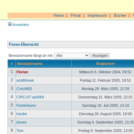
Home
|
Privat
|
Impressum
|
Bücher
|
Anmelden
Foren-Übersicht
Benutzername fängt an mit:
#
Benutzername
Registriert
1
Florian
Mittwoch 6. Oktober 2004, 09:52
2
ami8break
Freitag 11. Februar 2005, 18:52
3
CivicMB3
Montag 28. März 2005, 12:29
4
C!RCU!T sp00f3r
Donnerstag 31. März 2005, 22:01
5
PanikAlamo
Samstag 16. Juli 2005, 14:16
6
harder
Dienstag 30. August 2005, 19:00
7
davee
Sonntag 4. September 2005, 10:2
8
Tom
Freitag 9. September 2005, 13:05