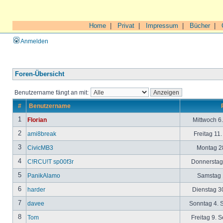
Home
|
Privat
|
Impressum
|
Bücher
|
Anmelden
Foren-Übersicht
Benutzername fängt an mit:
#
Benutzername
1
Florian
Mittwoch 6
2
ami8break
Freitag 11
3
CivicMB3
Montag 28
4
C!RCU!T sp00f3r
Donnerstag 
5
PanikAlamo
Samstag 1
6
harder
Dienstag 30
7
davee
Sonntag 4. 
8
Tom
Freitag 9. 