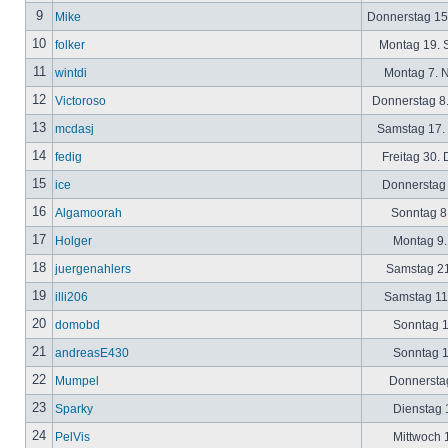
9
Mike
Donnerstag 15
10
folker
Montag 19. 
11
wintdi
Montag 7. 
12
Victoroso
Donnerstag 8
13
mcdasj
Samstag 17.
14
fedig
Freitag 30.
15
ice
Donnerstag 
16
Algamoorah
Sonntag 8.
17
Holger
Montag 9.
18
juergenahlers
Samstag 21
19
illi206
Samstag 11.
20
domobd
Sonntag 1
21
andreasE430
Sonntag 1
22
Mumpel
Donnerstag
23
Sparky
Dienstag 1
24
PelVis
Mittwoch 1