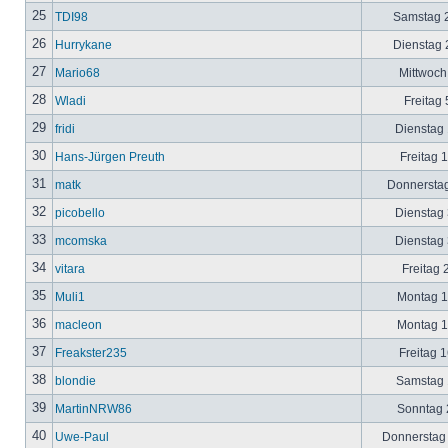
25
TDI98
Samstag 2
26
Hurrykane
Dienstag 2
27
Mario68
Mittwoch
28
Wladi
Freitag 
29
fridi
Dienstag 
30
Hans-Jürgen Preuth
Freitag 
31
matk
Donnerstag
32
picobello
Dienstag 
33
mcomska
Dienstag 
34
vitara
Freitag 
35
Muli1
Montag 12
36
macleon
Montag 12
37
Freakster235
Freitag 1
38
blondie
Samstag 1
39
MartinNRW86
Sonntag 2
40
Uwe-Paul
Donnerstag 