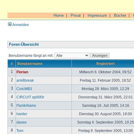
Home
|
Privat
|
Impressum
|
Bücher
|
Anmelden
Foren-Übersicht
Benutzername fängt an mit:
#
Benutzername
Registriert
1
Florian
Mittwoch 6. Oktober 2004, 09:52
2
ami8break
Freitag 11. Februar 2005, 18:52
3
CivicMB3
Montag 28. März 2005, 12:29
4
C!RCU!T sp00f3r
Donnerstag 31. März 2005, 22:01
5
PanikAlamo
Samstag 16. Juli 2005, 14:16
6
harder
Dienstag 30. August 2005, 19:00
7
davee
Sonntag 4. September 2005, 10:2
8
Tom
Freitag 9. September 2005, 13:05