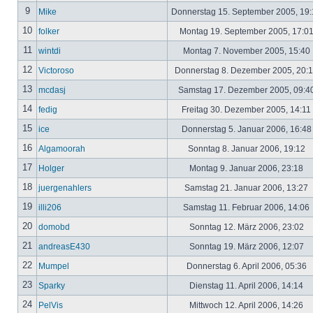
9
Mike
Donnerstag 15. September 2005, 19
10
folker
Montag 19. September 2005, 17:0
11
wintdi
Montag 7. November 2005, 15:40
12
Victoroso
Donnerstag 8. Dezember 2005, 20:
13
mcdasj
Samstag 17. Dezember 2005, 09:4
14
fedig
Freitag 30. Dezember 2005, 14:11
15
ice
Donnerstag 5. Januar 2006, 16:4
16
Algamoorah
Sonntag 8. Januar 2006, 19:12
17
Holger
Montag 9. Januar 2006, 23:18
18
juergenahlers
Samstag 21. Januar 2006, 13:27
19
illi206
Samstag 11. Februar 2006, 14:06
20
domobd
Sonntag 12. März 2006, 23:02
21
andreasE430
Sonntag 19. März 2006, 12:07
22
Mumpel
Donnerstag 6. April 2006, 05:36
23
Sparky
Dienstag 11. April 2006, 14:14
24
PelVis
Mittwoch 12. April 2006, 14:26