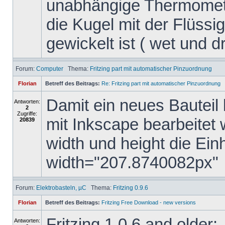
unabhängige Thermomete
die Kugel mit der Flüssig
gewickelt ist ( wet und dry
Forum:
Computer
Thema:
Fritzing part mit automatischer Pinzuordnung
Florian
Betreff des Beitrags:
Re: Fritzing part mit automatischer Pinzuordnung
Damit ein neues Bauteil 
Antworten:
2
Zugriffe:
mit Inkscape bearbeitet
20839
width und height die Ein
width="207.8740082px"
Forum:
Elektrobasteln, µC
Thema:
Fritzing 0.9.6
Florian
Betreff des Beitrags:
Fritzing Free Download - new versions
Fritzing 1.0.6 and older:
Antworten: