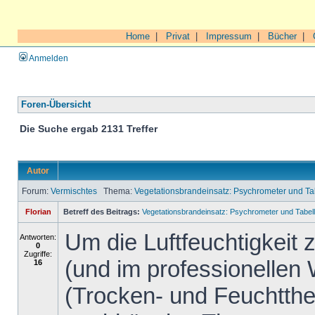
Home
|
Privat
|
Impressum
|
Bücher
|
Anmelden
Foren-Übersicht
Die Suche ergab 2131 Treffer
Autor
Forum:
Vermischtes
Thema:
Vegetationsbrandeinsatz: Psychrometer und 
Florian
Betreff des Beitrags:
Vegetationsbrandeinsatz: Psychrometer und Tab
Um die Luftfeuchtigkeit
Antworten:
0
Zugriffe:
(und im professionellen
16
(Trocken- und Feuchtth