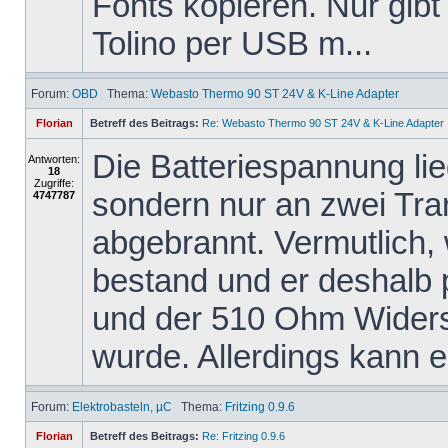
Fonts kopieren. Nur gibt
Tolino per USB m...
Forum:
OBD
Thema:
Webasto Thermo 90 ST 24V & K-Line Adapter
Florian
Betreff des Beitrags:
Re: Webasto Thermo 90 ST 24V & K-Line Adapter
Die Batteriespannung li
Antworten:
18
Zugriffe:
sondern nur an zwei Tra
4747787
abgebrannt. Vermutlich,
bestand und er deshalb
und der 510 Ohm Widers
wurde. Allerdings kann er
Forum:
Elektrobasteln, µC
Thema:
Fritzing 0.9.6
Florian
Betreff des Beitrags:
Re: Fritzing 0.9.6