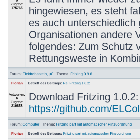
5
Zugriffe:
hingewiesen, es steht f
175765
es auch unterschiedlich
Organisationen andere 
folgendes: Zum Schutz vo
Rettungsweste in Kombin
Forum:
Elektrobasteln, µC
Thema:
Fritzing 0.9.6
Florian
Betreff des Beitrags:
Re: Fritzing 1.0.2:
Download Fritzing 1.0.2:
Antworten:
6
Zugriffe:
https://github.com/ELColet
210858
Forum:
Computer
Thema:
Fritzing part mit automatischer Pinzuordnung
Florian
Betreff des Beitrags:
Fritzing part mit automatischer Pinzuordnung