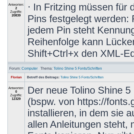
⋅ In Fritzing müssen für
Antworten:
2
Zugriffe:
Pins festgelegt werden: 
20839
jedem Pin steht Kennung
Reihenfolge kann Lücken 
Shift+Ctrl+x den XML-Edit
Forum:
Computer
Thema:
Tolino Shine 5 Fonts/Schriften
Florian
Betreff des Beitrags:
Tolino Shine 5 Fonts/Schriften
Der neue Tolino Shine 5
Antworten:
0
Zugriffe:
(bspw. von https://fonts
12329
installieren, in dem sie 
allen Anleitungen steht,