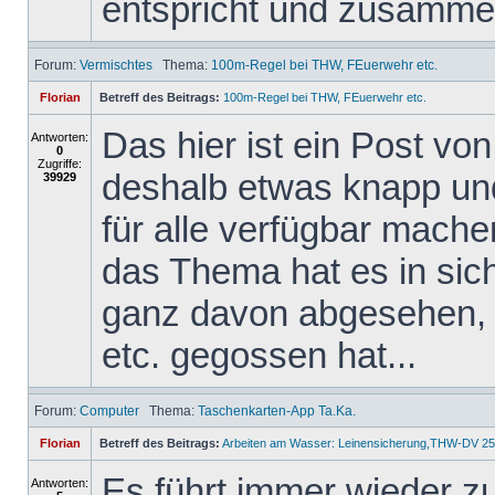
entspricht und zusammen
Forum:
Vermischtes
Thema:
100m-Regel bei THW, FEuerwehr etc.
Florian
Betreff des Beitrags:
100m-Regel bei THW, FEuerwehr etc.
Das hier ist ein Post v
Antworten:
0
Zugriffe:
deshalb etwas knapp und 
39929
für alle verfügbar mache
das Thema hat es in sich,
ganz davon abgesehen, 
etc. gegossen hat...
Forum:
Computer
Thema:
Taschenkarten-App Ta.Ka.
Florian
Betreff des Beitrags:
Arbeiten am Wasser: Leinensicherung,THW-DV 25
Es führt immer wieder z
Antworten: