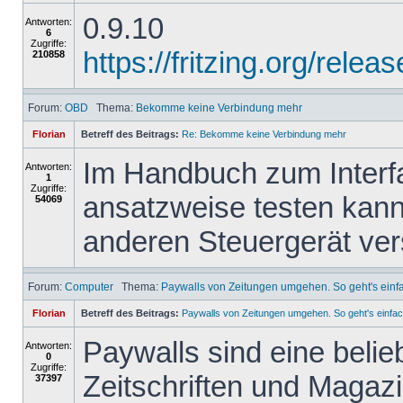
0.9.10
Antworten:
6
Zugriffe:
https://fritzing.org/re
210858
Forum:
OBD
Thema:
Bekomme keine Verbindung mehr
Florian
Betreff des Beitrags:
Re: Bekomme keine Verbindung mehr
Im Handbuch zum Interfa
Antworten:
1
Zugriffe:
ansatzweise testen kann
54069
anderen Steuergerät ve
Forum:
Computer
Thema:
Paywalls von Zeitungen umgehen. So geht's einf
Florian
Betreff des Beitrags:
Paywalls von Zeitungen umgehen. So geht's einfac
Paywalls sind eine belie
Antworten:
0
Zugriffe:
Zeitschriften und Magazi
37397