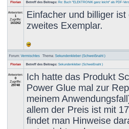
Florian
Betreff des Beitrags:
Re: Buch "ELEKTRONIK ganz leicht" als PDF-Ver
Einfacher und billiger is
Antworten:
1
Zugriffe:
zweites Exemplar.
163262
Forum:
Vermischtes
Thema:
Sekundenkleber (Schweißnaht )
Florian
Betreff des Beitrags:
Sekundenkleber (Schweißnaht )
Ich hatte das Produkt 
Antworten:
0
Zugriffe:
Power Glue mal zur Repa
29748
meinem Anwendungsfall)
allem der Preis ist mit 1
findet man Hinweise dar