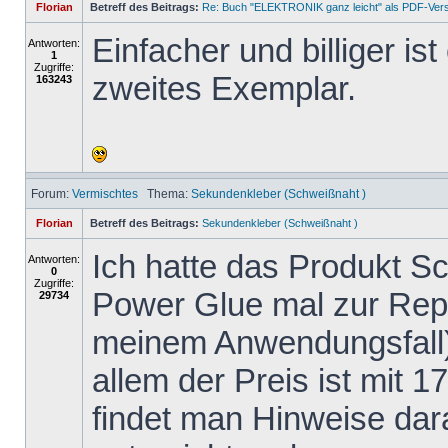
Florian
Betreff des Beitrags:
Re: Buch "ELEKTRONIK ganz leicht" als PDF-Ver
Einfacher und billiger is
Antworten:
1
Zugriffe:
zweites Exemplar.
163243
Forum:
Vermischtes
Thema:
Sekundenkleber (Schweißnaht )
Florian
Betreff des Beitrags:
Sekundenkleber (Schweißnaht )
Ich hatte das Produkt 
Antworten:
0
Zugriffe:
Power Glue mal zur Repa
29734
meinem Anwendungsfall)
allem der Preis ist mit 1
findet man Hinweise dar