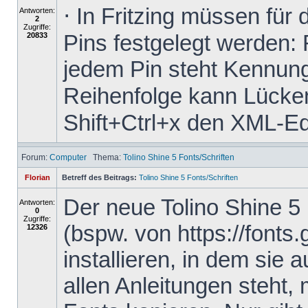
⋅ In Fritzing müssen für
Antworten:
2
Zugriffe:
Pins festgelegt werden: 
20833
jedem Pin steht Kennung
Reihenfolge kann Lücken 
Shift+Ctrl+x den XML-Edit
Forum:
Computer
Thema:
Tolino Shine 5 Fonts/Schriften
Florian
Betreff des Beitrags:
Tolino Shine 5 Fonts/Schriften
Der neue Tolino Shine 5
Antworten:
0
Zugriffe:
(bspw. von https://fonts
12326
installieren, in dem sie 
allen Anleitungen steht,