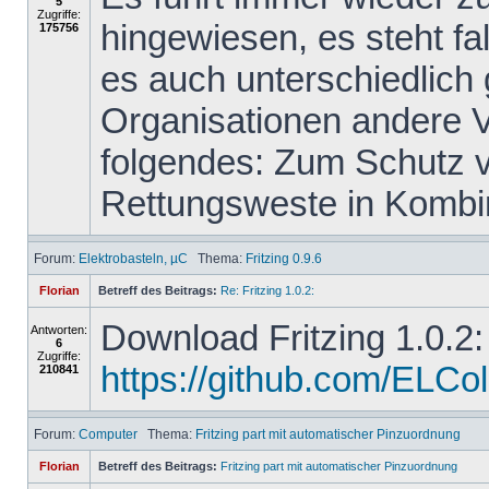
5
Zugriffe:
hingewiesen, es steht f
175756
es auch unterschiedlich
Organisationen andere 
folgendes: Zum Schutz vo
Rettungsweste in Kombin
Forum:
Elektrobasteln, µC
Thema:
Fritzing 0.9.6
Florian
Betreff des Beitrags:
Re: Fritzing 1.0.2:
Download Fritzing 1.0.2:
Antworten:
6
Zugriffe:
https://github.com/ELColet
210841
Forum:
Computer
Thema:
Fritzing part mit automatischer Pinzuordnung
Florian
Betreff des Beitrags:
Fritzing part mit automatischer Pinzuordnung