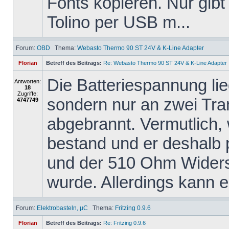
Fonts kopieren. Nur gibt
Tolino per USB m...
Forum:
OBD
Thema:
Webasto Thermo 90 ST 24V & K-Line Adapter
Florian
Betreff des Beitrags:
Re: Webasto Thermo 90 ST 24V & K-Line Adapter
Die Batteriespannung li
Antworten:
18
Zugriffe:
sondern nur an zwei Tra
4747749
abgebrannt. Vermutlich,
bestand und er deshalb
und der 510 Ohm Widers
wurde. Allerdings kann er
Forum:
Elektrobasteln, µC
Thema:
Fritzing 0.9.6
Florian
Betreff des Beitrags:
Re: Fritzing 0.9.6