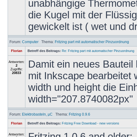
unabhängige Thermomete
die Kugel mit der Flüssig
gewickelt ist ( wet und dry
Forum:
Computer
Thema:
Fritzing part mit automatischer Pinzuordnung
Florian
Betreff des Beitrags:
Re: Fritzing part mit automatischer Pinzuordnung
Damit ein neues Bauteil 
Antworten:
2
Zugriffe:
mit Inkscape bearbeitet
20833
width und height die Ein
width="207.8740082px"
Forum:
Elektrobasteln, µC
Thema:
Fritzing 0.9.6
Florian
Betreff des Beitrags:
Fritzing Free Download - new versions
Fritzing 1.0.6 and older:
Antworten: