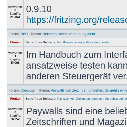
0.9.10
Antworten:
6
Zugriffe:
https://fritzing.org/re
210841
Forum:
OBD
Thema:
Bekomme keine Verbindung mehr
Florian
Betreff des Beitrags:
Re: Bekomme keine Verbindung mehr
Im Handbuch zum Interfa
Antworten:
1
Zugriffe:
ansatzweise testen kann
54068
anderen Steuergerät ve
Forum:
Computer
Thema:
Paywalls von Zeitungen umgehen. So geht's einf
Florian
Betreff des Beitrags:
Paywalls von Zeitungen umgehen. So geht's einfac
Paywalls sind eine belie
Antworten:
0
Zugriffe:
Zeitschriften und Magazi
37252