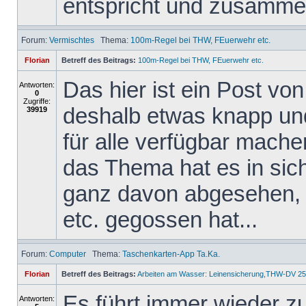
entspricht und zusammen
Forum:
Vermischtes
Thema:
100m-Regel bei THW, FEuerwehr etc.
Florian
Betreff des Beitrags:
100m-Regel bei THW, FEuerwehr etc.
Das hier ist ein Post v
Antworten:
0
Zugriffe:
deshalb etwas knapp und 
39919
für alle verfügbar mache
das Thema hat es in sich,
ganz davon abgesehen, 
etc. gegossen hat...
Forum:
Computer
Thema:
Taschenkarten-App Ta.Ka.
Florian
Betreff des Beitrags:
Arbeiten am Wasser: Leinensicherung,THW-DV 25
Es führt immer wieder z
Antworten: