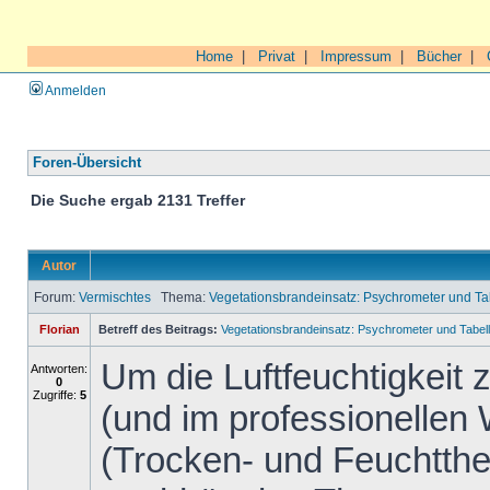
Home
|
Privat
|
Impressum
|
Bücher
|
Anmelden
Foren-Übersicht
Die Suche ergab 2131 Treffer
Autor
Forum:
Vermischtes
Thema:
Vegetationsbrandeinsatz: Psychrometer und 
Florian
Betreff des Beitrags:
Vegetationsbrandeinsatz: Psychrometer und Tab
Um die Luftfeuchtigkeit
Antworten:
0
Zugriffe:
5
(und im professionellen
(Trocken- und Feuchtth