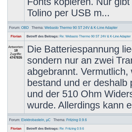
Fonts kopieren. Nur gibt
Tolino per USB m...
Forum:
OBD
Thema:
Webasto Thermo 90 ST 24V & K-Line Adapter
Florian
Betreff des Beitrags:
Re: Webasto Thermo 90 ST 24V & K-Line Adapter
Die Batteriespannung li
Antworten:
18
Zugriffe:
sondern nur an zwei Tra
4747835
abgebrannt. Vermutlich,
bestand und er deshalb
und der 510 Ohm Widers
wurde. Allerdings kann er
Forum:
Elektrobasteln, µC
Thema:
Fritzing 0.9.6
Florian
Betreff des Beitrags:
Re: Fritzing 0.9.6