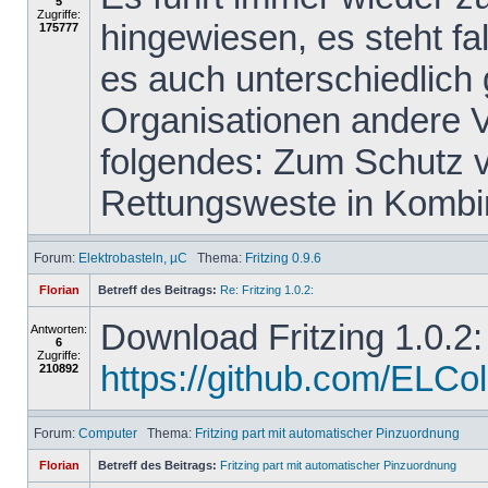
5
Zugriffe:
hingewiesen, es steht f
175777
es auch unterschiedlich
Organisationen andere 
folgendes: Zum Schutz vo
Rettungsweste in Kombin
Forum:
Elektrobasteln, µC
Thema:
Fritzing 0.9.6
Florian
Betreff des Beitrags:
Re: Fritzing 1.0.2:
Download Fritzing 1.0.2:
Antworten:
6
Zugriffe:
https://github.com/ELColet
210892
Forum:
Computer
Thema:
Fritzing part mit automatischer Pinzuordnung
Florian
Betreff des Beitrags:
Fritzing part mit automatischer Pinzuordnung