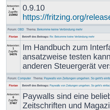
0.9.10
Antworten:
6
Zugriffe:
https://fritzing.org/re
210892
Forum:
OBD
Thema:
Bekomme keine Verbindung mehr
Florian
Betreff des Beitrags:
Re: Bekomme keine Verbindung mehr
Im Handbuch zum Interfa
Antworten:
1
Zugriffe:
ansatzweise testen kann
54076
anderen Steuergerät ve
Forum:
Computer
Thema:
Paywalls von Zeitungen umgehen. So geht's einf
Florian
Betreff des Beitrags:
Paywalls von Zeitungen umgehen. So geht's einfac
Paywalls sind eine belie
Antworten:
0
Zugriffe:
Zeitschriften und Magazi
37467