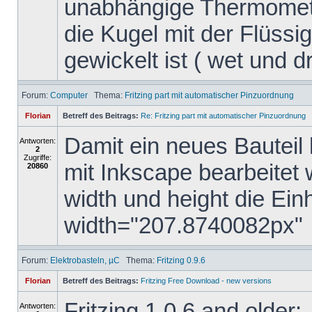
unabhängige Thermomete
die Kugel mit der Flüssig
gewickelt ist ( wet und dry
Forum:
Computer
Thema:
Fritzing part mit automatischer Pinzuordnung
Florian
Betreff des Beitrags:
Re: Fritzing part mit automatischer Pinzuordnung
Damit ein neues Bauteil 
Antworten:
2
Zugriffe:
mit Inkscape bearbeitet
20860
width und height die Ein
width="207.8740082px"
Forum:
Elektrobasteln, µC
Thema:
Fritzing 0.9.6
Florian
Betreff des Beitrags:
Fritzing Free Download - new versions
Fritzing 1.0.6 and older:
Antworten: