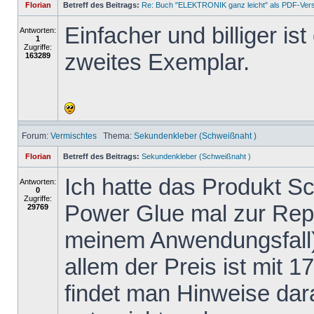
Florian
Betreff des Beitrags:
Re: Buch "ELEKTRONIK ganz leicht" als PDF-Ver
Einfacher und billiger is
Antworten:
1
Zugriffe:
zweites Exemplar.
163289
Forum:
Vermischtes
Thema:
Sekundenkleber (Schweißnaht )
Florian
Betreff des Beitrags:
Sekundenkleber (Schweißnaht )
Ich hatte das Produkt 
Antworten:
0
Zugriffe:
Power Glue mal zur Repa
29769
meinem Anwendungsfall)
allem der Preis ist mit 1
findet man Hinweise dar