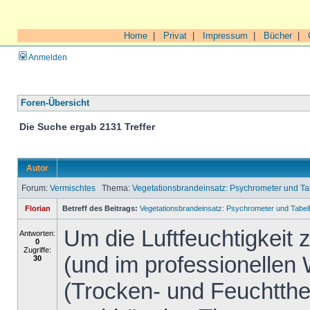
Home
|
Privat
|
Impressum
|
Bücher
|
Anmelden
Foren-Übersicht
Die Suche ergab 2131 Treffer
Autor
Forum:
Vermischtes
Thema:
Vegetationsbrandeinsatz: Psychrometer und 
Florian
Betreff des Beitrags:
Vegetationsbrandeinsatz: Psychrometer und Tab
Um die Luftfeuchtigkeit
Antworten:
0
Zugriffe:
(und im professionellen
30
(Trocken- und Feuchtth