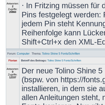
⋅ In Fritzing müssen für
Antworten:
2
Zugriffe:
Pins festgelegt werden: 
20860
jedem Pin steht Kennung
Reihenfolge kann Lücken 
Shift+Ctrl+x den XML-Edit
Forum:
Computer
Thema:
Tolino Shine 5 Fonts/Schriften
Florian
Betreff des Beitrags:
Tolino Shine 5 Fonts/Schriften
Der neue Tolino Shine 5
Antworten:
0
Zugriffe:
(bspw. von https://fonts
12337
installieren, in dem sie 
allen Anleitungen steht,