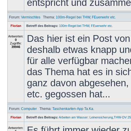
entspricht und zusammen
Forum:
Vermischtes
Thema:
100m-Regel bei THW, FEuerwehr etc.
Florian
Betreff des Beitrags:
100m-Regel bei THW, FEuerwehr etc.
Das hier ist ein Post v
Antworten:
0
Zugriffe:
deshalb etwas knapp und 
39946
für alle verfügbar mache
das Thema hat es in sich,
ganz davon abgesehen, 
etc. gegossen hat...
Forum:
Computer
Thema:
Taschenkarten-App Ta.Ka.
Florian
Betreff des Beitrags:
Arbeiten am Wasser: Leinensicherung,THW-DV 25
Es führt immer wieder z
Antworten: