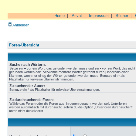
Home
|
Privat
|
Impressum
|
Bücher
|
Anmelden
Foren-Übersicht
Suche nach Wörtern:
Setze ein
+
vor ein Wort, das gefunden werden muss und ein
-
vor ein Wort, das nicht
gefunden werden darf. Verwende mehrere Wörter getrennt durch
|
innerhalb einer
Klammer, wenn nur eines der Wörter gefunden werden muss. Benutze ein * als
Platzhalter für teilweise Übereinstimmungen.
Zu suchender Autor:
Benutze ein * als Platzhalter für teilweise Übereinstimmungen.
Zu durchsuchende Foren:
Wähle das Forum oder die Foren aus, in denen gesucht werden soll. Unterforen
werden automatisch mit durchsucht, sofern du die Option „Unterforen durchsuchen“
unten nicht deaktivierst.