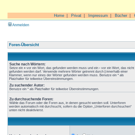
Home
|
Privat
|
Impressum
|
Bücher
|
Anmelden
Foren-Übersicht
Suche nach Wörtern:
Setze ein
+
vor ein Wort, das gefunden werden muss und ein
-
vor ein Wort, das nicht
gefunden werden darf. Verwende mehrere Wörter getrennt durch
|
innerhalb einer
Klammer, wenn nur eines der Wörter gefunden werden muss. Benutze ein * als
Platzhalter für teilweise Übereinstimmungen.
Zu suchender Autor:
Benutze ein * als Platzhalter für teilweise Übereinstimmungen.
Zu durchsuchende Foren:
Wähle das Forum oder die Foren aus, in denen gesucht werden soll. Unterforen
werden automatisch mit durchsucht, sofern du die Option „Unterforen durchsuchen“
unten nicht deaktivierst.