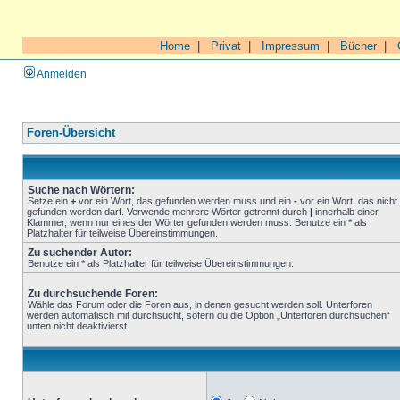
Home
|
Privat
|
Impressum
|
Bücher
|
Anmelden
Foren-Übersicht
Suche nach Wörtern:
Setze ein
+
vor ein Wort, das gefunden werden muss und ein
-
vor ein Wort, das nicht
gefunden werden darf. Verwende mehrere Wörter getrennt durch
|
innerhalb einer
Klammer, wenn nur eines der Wörter gefunden werden muss. Benutze ein * als
Platzhalter für teilweise Übereinstimmungen.
Zu suchender Autor:
Benutze ein * als Platzhalter für teilweise Übereinstimmungen.
Zu durchsuchende Foren:
Wähle das Forum oder die Foren aus, in denen gesucht werden soll. Unterforen
werden automatisch mit durchsucht, sofern du die Option „Unterforen durchsuchen“
unten nicht deaktivierst.