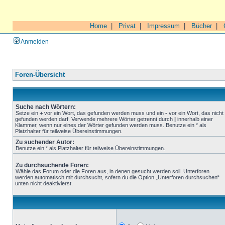
Home
|
Privat
|
Impressum
|
Bücher
|
Anmelden
Foren-Übersicht
Suche nach Wörtern:
Setze ein
+
vor ein Wort, das gefunden werden muss und ein
-
vor ein Wort, das nicht
gefunden werden darf. Verwende mehrere Wörter getrennt durch
|
innerhalb einer
Klammer, wenn nur eines der Wörter gefunden werden muss. Benutze ein * als
Platzhalter für teilweise Übereinstimmungen.
Zu suchender Autor:
Benutze ein * als Platzhalter für teilweise Übereinstimmungen.
Zu durchsuchende Foren:
Wähle das Forum oder die Foren aus, in denen gesucht werden soll. Unterforen
werden automatisch mit durchsucht, sofern du die Option „Unterforen durchsuchen“
unten nicht deaktivierst.