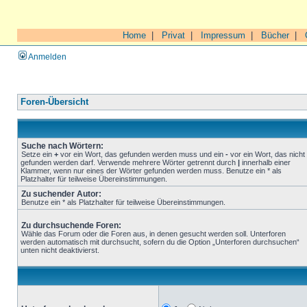
Home
|
Privat
|
Impressum
|
Bücher
|
Anmelden
Foren-Übersicht
Suche nach Wörtern:
Setze ein
+
vor ein Wort, das gefunden werden muss und ein
-
vor ein Wort, das nicht
gefunden werden darf. Verwende mehrere Wörter getrennt durch
|
innerhalb einer
Klammer, wenn nur eines der Wörter gefunden werden muss. Benutze ein * als
Platzhalter für teilweise Übereinstimmungen.
Zu suchender Autor:
Benutze ein * als Platzhalter für teilweise Übereinstimmungen.
Zu durchsuchende Foren:
Wähle das Forum oder die Foren aus, in denen gesucht werden soll. Unterforen
werden automatisch mit durchsucht, sofern du die Option „Unterforen durchsuchen“
unten nicht deaktivierst.