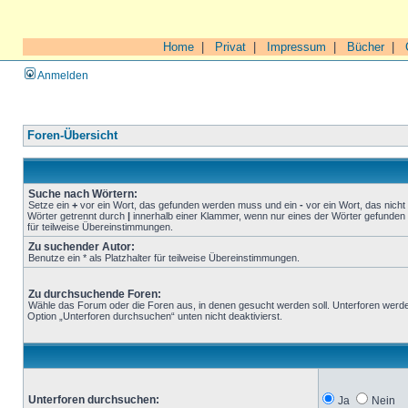
Home
|
Privat
|
Impressum
|
Bücher
|
Anmelden
Foren-Übersicht
Suche nach Wörtern:
Setze ein
+
vor ein Wort, das gefunden werden muss und ein
-
vor ein Wort, das nich
Wörter getrennt durch
|
innerhalb einer Klammer, wenn nur eines der Wörter gefunden 
für teilweise Übereinstimmungen.
Zu suchender Autor:
Benutze ein * als Platzhalter für teilweise Übereinstimmungen.
Zu durchsuchende Foren:
Wähle das Forum oder die Foren aus, in denen gesucht werden soll. Unterforen werde
Option „Unterforen durchsuchen“ unten nicht deaktivierst.
Unterforen durchsuchen:
Ja
Nein