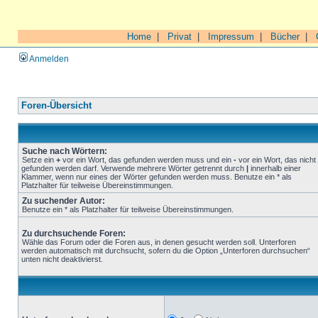
Home
|
Privat
|
Impressum
|
Bücher
|
Anmelden
Foren-Übersicht
Suche nach Wörtern:
Setze ein
+
vor ein Wort, das gefunden werden muss und ein
-
vor ein Wort, das nicht
gefunden werden darf. Verwende mehrere Wörter getrennt durch
|
innerhalb einer
Klammer, wenn nur eines der Wörter gefunden werden muss. Benutze ein * als
Platzhalter für teilweise Übereinstimmungen.
Zu suchender Autor:
Benutze ein * als Platzhalter für teilweise Übereinstimmungen.
Zu durchsuchende Foren:
Wähle das Forum oder die Foren aus, in denen gesucht werden soll. Unterforen
werden automatisch mit durchsucht, sofern du die Option „Unterforen durchsuchen“
unten nicht deaktivierst.