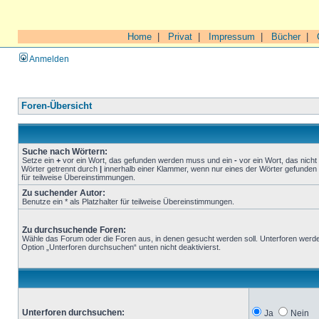
Home
|
Privat
|
Impressum
|
Bücher
|
Anmelden
Foren-Übersicht
Suche nach Wörtern:
Setze ein
+
vor ein Wort, das gefunden werden muss und ein
-
vor ein Wort, das nich
Wörter getrennt durch
|
innerhalb einer Klammer, wenn nur eines der Wörter gefunden 
für teilweise Übereinstimmungen.
Zu suchender Autor:
Benutze ein * als Platzhalter für teilweise Übereinstimmungen.
Zu durchsuchende Foren:
Wähle das Forum oder die Foren aus, in denen gesucht werden soll. Unterforen werde
Option „Unterforen durchsuchen“ unten nicht deaktivierst.
Unterforen durchsuchen:
Ja
Nein