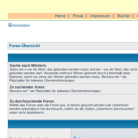
Home
|
Privat
|
Impressum
|
Bücher
|
Anmelden
Foren-Übersicht
Suche nach Wörtern:
Setze ein
+
vor ein Wort, das gefunden werden muss und ein
-
vor ein Wort, das nicht
gefunden werden darf. Verwende mehrere Wörter getrennt durch
|
innerhalb einer
Klammer, wenn nur eines der Wörter gefunden werden muss. Benutze ein * als
Platzhalter für teilweise Übereinstimmungen.
Zu suchender Autor:
Benutze ein * als Platzhalter für teilweise Übereinstimmungen.
Zu durchsuchende Foren:
Wähle das Forum oder die Foren aus, in denen gesucht werden soll. Unterforen
werden automatisch mit durchsucht, sofern du die Option „Unterforen durchsuchen“
unten nicht deaktivierst.