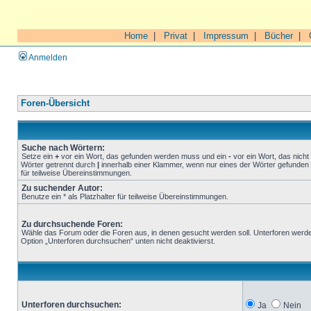
Home
|
Privat
|
Impressum
|
Bücher
|
Anmelden
Foren-Übersicht
Suche nach Wörtern:
Setze ein
+
vor ein Wort, das gefunden werden muss und ein
-
vor ein Wort, das nich
Wörter getrennt durch
|
innerhalb einer Klammer, wenn nur eines der Wörter gefunden 
für teilweise Übereinstimmungen.
Zu suchender Autor:
Benutze ein * als Platzhalter für teilweise Übereinstimmungen.
Zu durchsuchende Foren:
Wähle das Forum oder die Foren aus, in denen gesucht werden soll. Unterforen werde
Option „Unterforen durchsuchen“ unten nicht deaktivierst.
Unterforen durchsuchen:
Ja
Nein