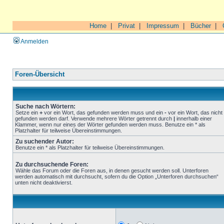
Home
|
Privat
|
Impressum
|
Bücher
|
Anmelden
Foren-Übersicht
Suche nach Wörtern:
Setze ein
+
vor ein Wort, das gefunden werden muss und ein
-
vor ein Wort, das nicht
gefunden werden darf. Verwende mehrere Wörter getrennt durch
|
innerhalb einer
Klammer, wenn nur eines der Wörter gefunden werden muss. Benutze ein * als
Platzhalter für teilweise Übereinstimmungen.
Zu suchender Autor:
Benutze ein * als Platzhalter für teilweise Übereinstimmungen.
Zu durchsuchende Foren:
Wähle das Forum oder die Foren aus, in denen gesucht werden soll. Unterforen
werden automatisch mit durchsucht, sofern du die Option „Unterforen durchsuchen“
unten nicht deaktivierst.