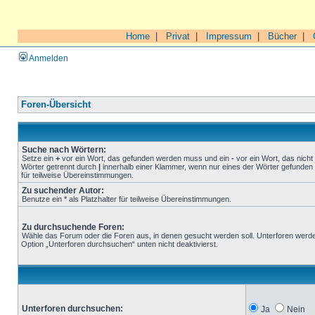
Home
|
Privat
|
Impressum
|
Bücher
|
Anmelden
Foren-Übersicht
Suche nach Wörtern:
Setze ein
+
vor ein Wort, das gefunden werden muss und ein
-
vor ein Wort, das nich
Wörter getrennt durch
|
innerhalb einer Klammer, wenn nur eines der Wörter gefunden 
für teilweise Übereinstimmungen.
Zu suchender Autor:
Benutze ein * als Platzhalter für teilweise Übereinstimmungen.
Zu durchsuchende Foren:
Wähle das Forum oder die Foren aus, in denen gesucht werden soll. Unterforen werde
Option „Unterforen durchsuchen“ unten nicht deaktivierst.
Unterforen durchsuchen:
Ja
Nein