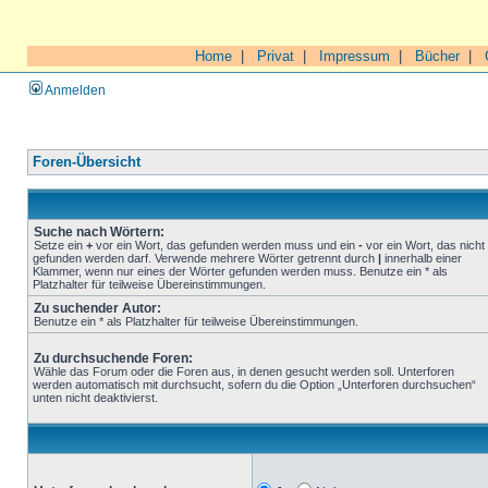
Home
|
Privat
|
Impressum
|
Bücher
|
Anmelden
Foren-Übersicht
Suche nach Wörtern:
Setze ein
+
vor ein Wort, das gefunden werden muss und ein
-
vor ein Wort, das nicht
gefunden werden darf. Verwende mehrere Wörter getrennt durch
|
innerhalb einer
Klammer, wenn nur eines der Wörter gefunden werden muss. Benutze ein * als
Platzhalter für teilweise Übereinstimmungen.
Zu suchender Autor:
Benutze ein * als Platzhalter für teilweise Übereinstimmungen.
Zu durchsuchende Foren:
Wähle das Forum oder die Foren aus, in denen gesucht werden soll. Unterforen
werden automatisch mit durchsucht, sofern du die Option „Unterforen durchsuchen“
unten nicht deaktivierst.