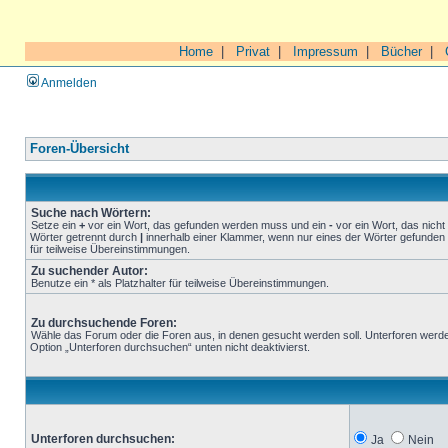
Home
|
Privat
|
Impressum
|
Bücher
|
Anmelden
Foren-Übersicht
Suche nach Wörtern:
Setze ein
+
vor ein Wort, das gefunden werden muss und ein
-
vor ein Wort, das nich
Wörter getrennt durch
|
innerhalb einer Klammer, wenn nur eines der Wörter gefunden 
für teilweise Übereinstimmungen.
Zu suchender Autor:
Benutze ein * als Platzhalter für teilweise Übereinstimmungen.
Zu durchsuchende Foren:
Wähle das Forum oder die Foren aus, in denen gesucht werden soll. Unterforen werde
Option „Unterforen durchsuchen“ unten nicht deaktivierst.
Unterforen durchsuchen:
Ja
Nein