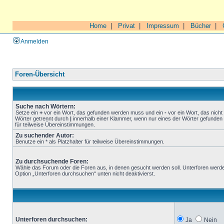
Home
|
Privat
|
Impressum
|
Bücher
|
Anmelden
Foren-Übersicht
Suche nach Wörtern:
Setze ein
+
vor ein Wort, das gefunden werden muss und ein
-
vor ein Wort, das nich
Wörter getrennt durch
|
innerhalb einer Klammer, wenn nur eines der Wörter gefunden 
für teilweise Übereinstimmungen.
Zu suchender Autor:
Benutze ein * als Platzhalter für teilweise Übereinstimmungen.
Zu durchsuchende Foren:
Wähle das Forum oder die Foren aus, in denen gesucht werden soll. Unterforen werde
Option „Unterforen durchsuchen“ unten nicht deaktivierst.
Unterforen durchsuchen:
Ja
Nein