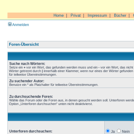
Home
|
Privat
|
Impressum
|
Bücher
|
Anmelden
Foren-Übersicht
Suche nach Wörtern:
Setze ein
+
vor ein Wort, das gefunden werden muss und ein
-
vor ein Wort, das nich
Wörter getrennt durch
|
innerhalb einer Klammer, wenn nur eines der Wörter gefunden 
für teilweise Übereinstimmungen.
Zu suchender Autor:
Benutze ein * als Platzhalter für teilweise Übereinstimmungen.
Zu durchsuchende Foren:
Wähle das Forum oder die Foren aus, in denen gesucht werden soll. Unterforen werde
Option „Unterforen durchsuchen“ unten nicht deaktivierst.
Unterforen durchsuchen:
Ja
Nein