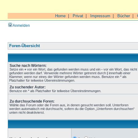
Home
|
Privat
|
Impressum
|
Bücher
|
Anmelden
Foren-Übersicht
Suche nach Wörtern:
Setze ein
+
vor ein Wort, das gefunden werden muss und ein
-
vor ein Wort, das nicht
gefunden werden darf. Verwende mehrere Wörter getrennt durch
|
innerhalb einer
Klammer, wenn nur eines der Wörter gefunden werden muss. Benutze ein * als
Platzhalter für teilweise Übereinstimmungen.
Zu suchender Autor:
Benutze ein * als Platzhalter für teilweise Übereinstimmungen.
Zu durchsuchende Foren:
Wähle das Forum oder die Foren aus, in denen gesucht werden soll. Unterforen
werden automatisch mit durchsucht, sofern du die Option „Unterforen durchsuchen“
unten nicht deaktivierst.