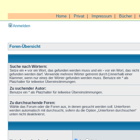
Home
|
Privat
|
Impressum
|
Bücher
|
Anmelden
Foren-Übersicht
Suche nach Wörtern:
Setze ein
+
vor ein Wort, das gefunden werden muss und ein
-
vor ein Wort, das nicht
gefunden werden darf. Verwende mehrere Wörter getrennt durch
|
innerhalb einer
Klammer, wenn nur eines der Wörter gefunden werden muss. Benutze ein * als
Platzhalter für teilweise Übereinstimmungen.
Zu suchender Autor:
Benutze ein * als Platzhalter für teilweise Übereinstimmungen.
Zu durchsuchende Foren:
Wähle das Forum oder die Foren aus, in denen gesucht werden soll. Unterforen
werden automatisch mit durchsucht, sofern du die Option „Unterforen durchsuchen“
unten nicht deaktivierst.