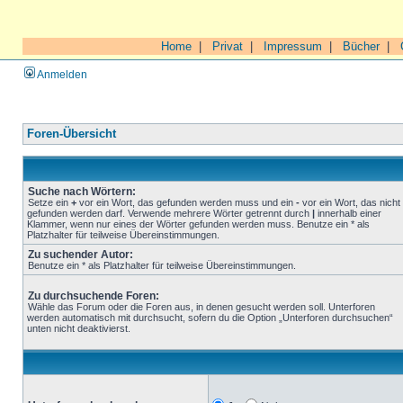
Home
|
Privat
|
Impressum
|
Bücher
|
Anmelden
Foren-Übersicht
Suche nach Wörtern:
Setze ein
+
vor ein Wort, das gefunden werden muss und ein
-
vor ein Wort, das nicht
gefunden werden darf. Verwende mehrere Wörter getrennt durch
|
innerhalb einer
Klammer, wenn nur eines der Wörter gefunden werden muss. Benutze ein * als
Platzhalter für teilweise Übereinstimmungen.
Zu suchender Autor:
Benutze ein * als Platzhalter für teilweise Übereinstimmungen.
Zu durchsuchende Foren:
Wähle das Forum oder die Foren aus, in denen gesucht werden soll. Unterforen
werden automatisch mit durchsucht, sofern du die Option „Unterforen durchsuchen“
unten nicht deaktivierst.