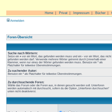
Home
|
Privat
|
Impressum
|
Bücher
|
Anmelden
Foren-Übersicht
Suche nach Wörtern:
Setze ein
+
vor ein Wort, das gefunden werden muss und ein
-
vor ein Wort, das nicht
gefunden werden darf. Verwende mehrere Wörter getrennt durch
|
innerhalb einer
Klammer, wenn nur eines der Wörter gefunden werden muss. Benutze ein * als
Platzhalter für teilweise Übereinstimmungen.
Zu suchender Autor:
Benutze ein * als Platzhalter für teilweise Übereinstimmungen.
Zu durchsuchende Foren:
Wähle das Forum oder die Foren aus, in denen gesucht werden soll. Unterforen
werden automatisch mit durchsucht, sofern du die Option „Unterforen durchsuchen“
unten nicht deaktivierst.