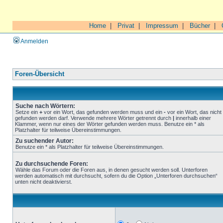
Home
|
Privat
|
Impressum
|
Bücher
|
Anmelden
Foren-Übersicht
Suche nach Wörtern:
Setze ein
+
vor ein Wort, das gefunden werden muss und ein
-
vor ein Wort, das nicht
gefunden werden darf. Verwende mehrere Wörter getrennt durch
|
innerhalb einer
Klammer, wenn nur eines der Wörter gefunden werden muss. Benutze ein * als
Platzhalter für teilweise Übereinstimmungen.
Zu suchender Autor:
Benutze ein * als Platzhalter für teilweise Übereinstimmungen.
Zu durchsuchende Foren:
Wähle das Forum oder die Foren aus, in denen gesucht werden soll. Unterforen
werden automatisch mit durchsucht, sofern du die Option „Unterforen durchsuchen“
unten nicht deaktivierst.