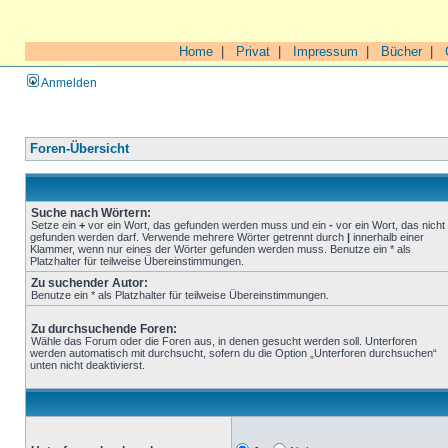
Home
|
Privat
|
Impressum
|
Bücher
|
Anmelden
Foren-Übersicht
Suche nach Wörtern:
Setze ein
+
vor ein Wort, das gefunden werden muss und ein
-
vor ein Wort, das nicht
gefunden werden darf. Verwende mehrere Wörter getrennt durch
|
innerhalb einer
Klammer, wenn nur eines der Wörter gefunden werden muss. Benutze ein * als
Platzhalter für teilweise Übereinstimmungen.
Zu suchender Autor:
Benutze ein * als Platzhalter für teilweise Übereinstimmungen.
Zu durchsuchende Foren:
Wähle das Forum oder die Foren aus, in denen gesucht werden soll. Unterforen
werden automatisch mit durchsucht, sofern du die Option „Unterforen durchsuchen“
unten nicht deaktivierst.