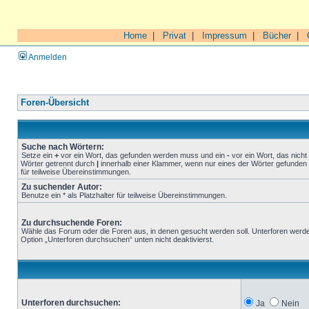
Home
|
Privat
|
Impressum
|
Bücher
|
Anmelden
Foren-Übersicht
Suche nach Wörtern:
Setze ein
+
vor ein Wort, das gefunden werden muss und ein
-
vor ein Wort, das nich
Wörter getrennt durch
|
innerhalb einer Klammer, wenn nur eines der Wörter gefunden 
für teilweise Übereinstimmungen.
Zu suchender Autor:
Benutze ein * als Platzhalter für teilweise Übereinstimmungen.
Zu durchsuchende Foren:
Wähle das Forum oder die Foren aus, in denen gesucht werden soll. Unterforen werde
Option „Unterforen durchsuchen“ unten nicht deaktivierst.
Unterforen durchsuchen:
Ja
Nein