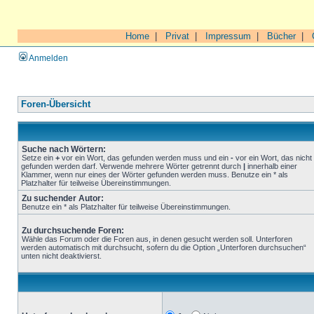
Home
|
Privat
|
Impressum
|
Bücher
|
Anmelden
Foren-Übersicht
Suche nach Wörtern:
Setze ein
+
vor ein Wort, das gefunden werden muss und ein
-
vor ein Wort, das nicht
gefunden werden darf. Verwende mehrere Wörter getrennt durch
|
innerhalb einer
Klammer, wenn nur eines der Wörter gefunden werden muss. Benutze ein * als
Platzhalter für teilweise Übereinstimmungen.
Zu suchender Autor:
Benutze ein * als Platzhalter für teilweise Übereinstimmungen.
Zu durchsuchende Foren:
Wähle das Forum oder die Foren aus, in denen gesucht werden soll. Unterforen
werden automatisch mit durchsucht, sofern du die Option „Unterforen durchsuchen“
unten nicht deaktivierst.