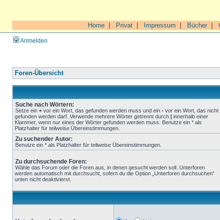
Home
|
Privat
|
Impressum
|
Bücher
|
Anmelden
Foren-Übersicht
Suche nach Wörtern:
Setze ein
+
vor ein Wort, das gefunden werden muss und ein
-
vor ein Wort, das nicht
gefunden werden darf. Verwende mehrere Wörter getrennt durch
|
innerhalb einer
Klammer, wenn nur eines der Wörter gefunden werden muss. Benutze ein * als
Platzhalter für teilweise Übereinstimmungen.
Zu suchender Autor:
Benutze ein * als Platzhalter für teilweise Übereinstimmungen.
Zu durchsuchende Foren:
Wähle das Forum oder die Foren aus, in denen gesucht werden soll. Unterforen
werden automatisch mit durchsucht, sofern du die Option „Unterforen durchsuchen“
unten nicht deaktivierst.