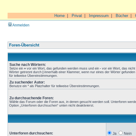
Home
|
Privat
|
Impressum
|
Bücher
|
Anmelden
Foren-Übersicht
Suche nach Wörtern:
Setze ein
+
vor ein Wort, das gefunden werden muss und ein
-
vor ein Wort, das nich
Wörter getrennt durch
|
innerhalb einer Klammer, wenn nur eines der Wörter gefunden 
für teilweise Übereinstimmungen.
Zu suchender Autor:
Benutze ein * als Platzhalter für teilweise Übereinstimmungen.
Zu durchsuchende Foren:
Wähle das Forum oder die Foren aus, in denen gesucht werden soll. Unterforen werde
Option „Unterforen durchsuchen“ unten nicht deaktivierst.
Unterforen durchsuchen:
Ja
Nein