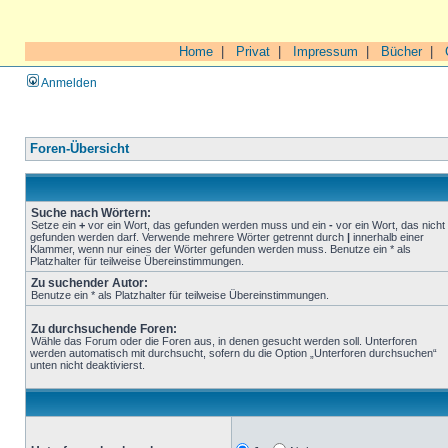
Home
|
Privat
|
Impressum
|
Bücher
|
Anmelden
Foren-Übersicht
Suche nach Wörtern:
Setze ein
+
vor ein Wort, das gefunden werden muss und ein
-
vor ein Wort, das nicht
gefunden werden darf. Verwende mehrere Wörter getrennt durch
|
innerhalb einer
Klammer, wenn nur eines der Wörter gefunden werden muss. Benutze ein * als
Platzhalter für teilweise Übereinstimmungen.
Zu suchender Autor:
Benutze ein * als Platzhalter für teilweise Übereinstimmungen.
Zu durchsuchende Foren:
Wähle das Forum oder die Foren aus, in denen gesucht werden soll. Unterforen
werden automatisch mit durchsucht, sofern du die Option „Unterforen durchsuchen“
unten nicht deaktivierst.