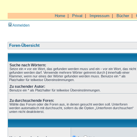
Home
|
Privat
|
Impressum
|
Bücher
|
Anmelden
Foren-Übersicht
Suche nach Wörtern:
Setze ein
+
vor ein Wort, das gefunden werden muss und ein
-
vor ein Wort, das nicht
gefunden werden darf. Verwende mehrere Wörter getrennt durch
|
innerhalb einer
Klammer, wenn nur eines der Wörter gefunden werden muss. Benutze ein * als
Platzhalter für teilweise Übereinstimmungen.
Zu suchender Autor:
Benutze ein * als Platzhalter für teilweise Übereinstimmungen.
Zu durchsuchende Foren:
Wähle das Forum oder die Foren aus, in denen gesucht werden soll. Unterforen
werden automatisch mit durchsucht, sofern du die Option „Unterforen durchsuchen“
unten nicht deaktivierst.