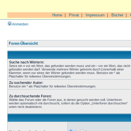
Home
|
Privat
|
Impressum
|
Bücher
|
Anmelden
Foren-Übersicht
Suche nach Wörtern:
Setze ein
+
vor ein Wort, das gefunden werden muss und ein
-
vor ein Wort, das nicht
gefunden werden darf. Verwende mehrere Wörter getrennt durch
|
innerhalb einer
Klammer, wenn nur eines der Wörter gefunden werden muss. Benutze ein * als
Platzhalter für teilweise Übereinstimmungen.
Zu suchender Autor:
Benutze ein * als Platzhalter für teilweise Übereinstimmungen.
Zu durchsuchende Foren:
Wähle das Forum oder die Foren aus, in denen gesucht werden soll. Unterforen
werden automatisch mit durchsucht, sofern du die Option „Unterforen durchsuchen“
unten nicht deaktivierst.