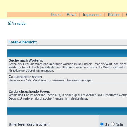
Home
|
Privat
|
Impressum
|
Bücher
|
Anmelden
Foren-Übersicht
Suche nach Wörtern:
Setze ein
+
vor ein Wort, das gefunden werden muss und ein
-
vor ein Wort, das nich
Wörter getrennt durch
|
innerhalb einer Klammer, wenn nur eines der Wörter gefunden 
für teilweise Übereinstimmungen.
Zu suchender Autor:
Benutze ein * als Platzhalter für teilweise Übereinstimmungen.
Zu durchsuchende Foren:
Wähle das Forum oder die Foren aus, in denen gesucht werden soll. Unterforen werde
Option „Unterforen durchsuchen“ unten nicht deaktivierst.
Unterforen durchsuchen:
Ja
Nein