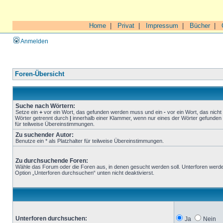
Home
|
Privat
|
Impressum
|
Bücher
|
Anmelden
Foren-Übersicht
Suche nach Wörtern:
Setze ein
+
vor ein Wort, das gefunden werden muss und ein
-
vor ein Wort, das nich
Wörter getrennt durch
|
innerhalb einer Klammer, wenn nur eines der Wörter gefunden 
für teilweise Übereinstimmungen.
Zu suchender Autor:
Benutze ein * als Platzhalter für teilweise Übereinstimmungen.
Zu durchsuchende Foren:
Wähle das Forum oder die Foren aus, in denen gesucht werden soll. Unterforen werde
Option „Unterforen durchsuchen“ unten nicht deaktivierst.
Unterforen durchsuchen:
Ja
Nein