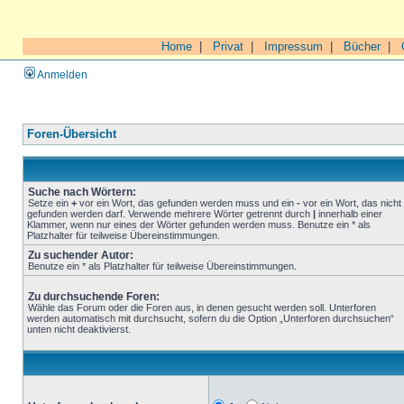
Home
|
Privat
|
Impressum
|
Bücher
|
Anmelden
Foren-Übersicht
Suche nach Wörtern:
Setze ein
+
vor ein Wort, das gefunden werden muss und ein
-
vor ein Wort, das nicht
gefunden werden darf. Verwende mehrere Wörter getrennt durch
|
innerhalb einer
Klammer, wenn nur eines der Wörter gefunden werden muss. Benutze ein * als
Platzhalter für teilweise Übereinstimmungen.
Zu suchender Autor:
Benutze ein * als Platzhalter für teilweise Übereinstimmungen.
Zu durchsuchende Foren:
Wähle das Forum oder die Foren aus, in denen gesucht werden soll. Unterforen
werden automatisch mit durchsucht, sofern du die Option „Unterforen durchsuchen“
unten nicht deaktivierst.