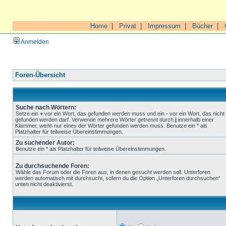
Home
|
Privat
|
Impressum
|
Bücher
|
Anmelden
Foren-Übersicht
Suche nach Wörtern:
Setze ein
+
vor ein Wort, das gefunden werden muss und ein
-
vor ein Wort, das nicht
gefunden werden darf. Verwende mehrere Wörter getrennt durch
|
innerhalb einer
Klammer, wenn nur eines der Wörter gefunden werden muss. Benutze ein * als
Platzhalter für teilweise Übereinstimmungen.
Zu suchender Autor:
Benutze ein * als Platzhalter für teilweise Übereinstimmungen.
Zu durchsuchende Foren:
Wähle das Forum oder die Foren aus, in denen gesucht werden soll. Unterforen
werden automatisch mit durchsucht, sofern du die Option „Unterforen durchsuchen“
unten nicht deaktivierst.