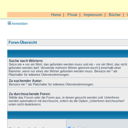
Home
|
Privat
|
Impressum
|
Bücher
|
Anmelden
Foren-Übersicht
Suche nach Wörtern:
Setze ein
+
vor ein Wort, das gefunden werden muss und ein
-
vor ein Wort, das nicht
gefunden werden darf. Verwende mehrere Wörter getrennt durch
|
innerhalb einer
Klammer, wenn nur eines der Wörter gefunden werden muss. Benutze ein * als
Platzhalter für teilweise Übereinstimmungen.
Zu suchender Autor:
Benutze ein * als Platzhalter für teilweise Übereinstimmungen.
Zu durchsuchende Foren:
Wähle das Forum oder die Foren aus, in denen gesucht werden soll. Unterforen
werden automatisch mit durchsucht, sofern du die Option „Unterforen durchsuchen“
unten nicht deaktivierst.