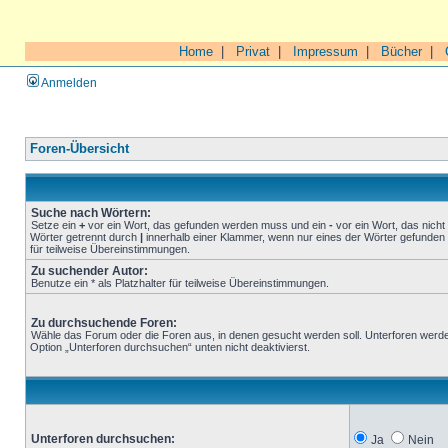
Home
|
Privat
|
Impressum
|
Bücher
|
Anmelden
Foren-Übersicht
Suche nach Wörtern:
Setze ein
+
vor ein Wort, das gefunden werden muss und ein
-
vor ein Wort, das nich
Wörter getrennt durch
|
innerhalb einer Klammer, wenn nur eines der Wörter gefunden 
für teilweise Übereinstimmungen.
Zu suchender Autor:
Benutze ein * als Platzhalter für teilweise Übereinstimmungen.
Zu durchsuchende Foren:
Wähle das Forum oder die Foren aus, in denen gesucht werden soll. Unterforen werde
Option „Unterforen durchsuchen“ unten nicht deaktivierst.
Unterforen durchsuchen:
Ja
Nein