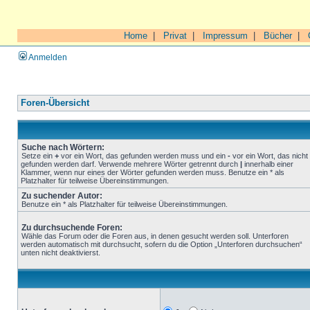
Home
|
Privat
|
Impressum
|
Bücher
|
Anmelden
Foren-Übersicht
Suche nach Wörtern:
Setze ein
+
vor ein Wort, das gefunden werden muss und ein
-
vor ein Wort, das nicht
gefunden werden darf. Verwende mehrere Wörter getrennt durch
|
innerhalb einer
Klammer, wenn nur eines der Wörter gefunden werden muss. Benutze ein * als
Platzhalter für teilweise Übereinstimmungen.
Zu suchender Autor:
Benutze ein * als Platzhalter für teilweise Übereinstimmungen.
Zu durchsuchende Foren:
Wähle das Forum oder die Foren aus, in denen gesucht werden soll. Unterforen
werden automatisch mit durchsucht, sofern du die Option „Unterforen durchsuchen“
unten nicht deaktivierst.